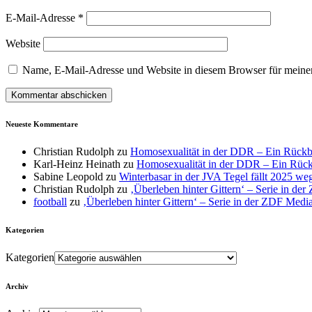
E-Mail-Adresse
*
Website
Name, E-Mail-Adresse und Website in diesem Browser für meine
Neueste Kommentare
Christian Rudolph
zu
Homosexualität in der DDR – Ein Rückb
Karl-Heinz Heinath
zu
Homosexualität in der DDR – Ein Rück
Sabine Leopold
zu
Winterbasar in der JVA Tegel fällt 2025 
Christian Rudolph
zu
‚Überleben hinter Gittern‘ – Serie in de
football
zu
‚Überleben hinter Gittern‘ – Serie in der ZDF Medi
Kategorien
Kategorien
Archiv