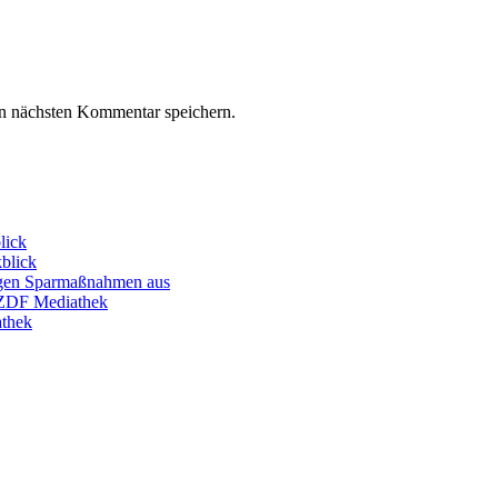
n nächsten Kommentar speichern.
lick
blick
wegen Sparmaßnahmen aus
r ZDF Mediathek
athek