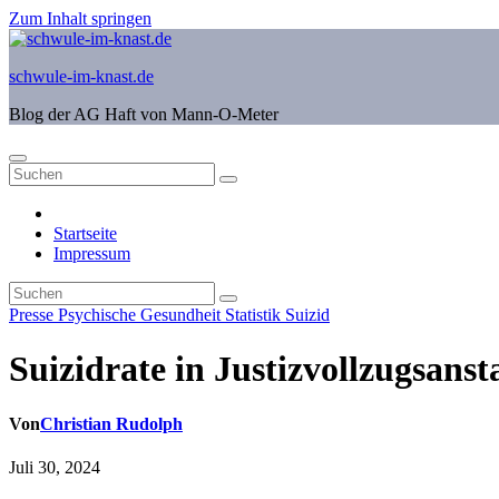
Zum Inhalt springen
schwule-im-knast.de
Blog der AG Haft von Mann-O-Meter
Startseite
Impressum
Presse
Psychische Gesundheit
Statistik
Suizid
Suizidrate in Justizvollzugsanst
Von
Christian Rudolph
Juli 30, 2024