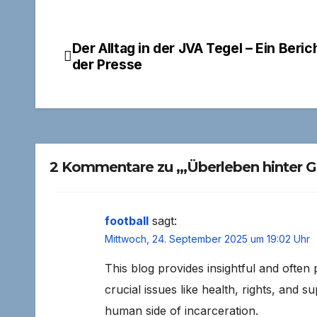
Der Alltag in der JVA Tegel – Ein Beric
Beitragsnavigation
der Presse
2 Kommentare zu „‚Überleben hinter Git
football
sagt:
Mittwoch, 24. September 2025 um 19:02 Uhr
This blog provides insightful and often 
crucial issues like health, rights, and 
human side of incarceration.