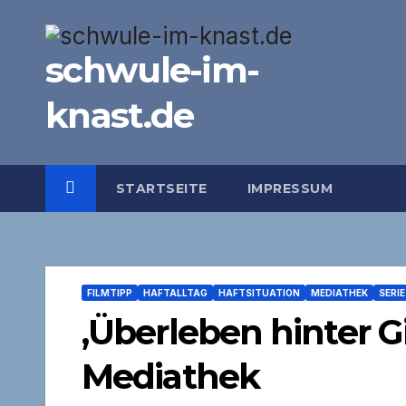
Zum
Inhalt
schwule-im-
springen
knast.de
STARTSEITE
IMPRESSUM
FILMTIPP
HAFTALLTAG
HAFTSITUATION
MEDIATHEK
SERIE
‚Überleben hinter Gi
Mediathek