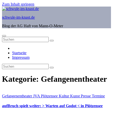
Zum Inhalt springen
schwule-im-knast.de
Blog der AG Haft von Mann-O-Meter
Startseite
Impressum
Kategorie:
Gefangenentheater
Gefangenentheater
JVA Plötzensee
Kultur
Kunst
Presse
Termine
aufBruch spielt weiter: > Warten auf Godot < in Plötzensee