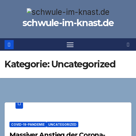
Zum
Inhalt
schwule-im-knast.de
springen
Kategorie:
Uncategorized
COVID-19-PANDEMIE
UNCATEGORIZED
Massiver Anstieg der Corona-