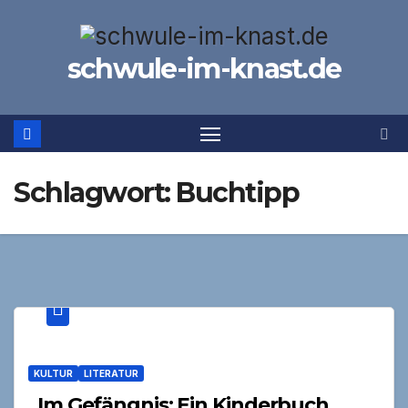
Zum
Inhalt
schwule-im-knast.de
springen
Schlagwort:
Buchtipp
KULTUR
LITERATUR
„Im Gefängnis: Ein Kinderbuch