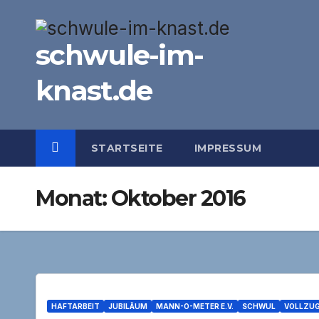
Zum
Inhalt
schwule-im-
springen
knast.de
STARTSEITE
IMPRESSUM
Monat:
Oktober 2016
HAFTARBEIT
JUBILÄUM
MANN-O-METER E.V.
SCHWUL
VOLLZUG