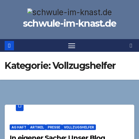
Zum
Inhalt
schwule-im-knast.de
springen
Kategorie:
Vollzugshelfer
AG HAFT
ARTIKEL
PRESSE
VOLLZUGSHELFER
In eigener Sache: Unser Blog