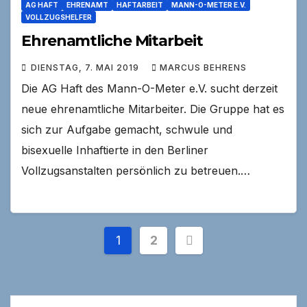
AG HAFT
EHRENAMT
HAFTARBEIT
MANN-O-METER E.V.
VOLLZUGSHELFER
Ehrenamtliche Mitarbeit
DIENSTAG, 7. MAI 2019
MARCUS BEHRENS
Die AG Haft des Mann-O-Meter e.V. sucht derzeit
neue ehrenamtliche Mitarbeiter. Die Gruppe hat es
sich zur Aufgabe gemacht, schwule und
bisexuelle Inhaftierte in den Berliner
Vollzugsanstalten persönlich zu betreuen.…
Seitennummerieru
1
2
der
Beiträge