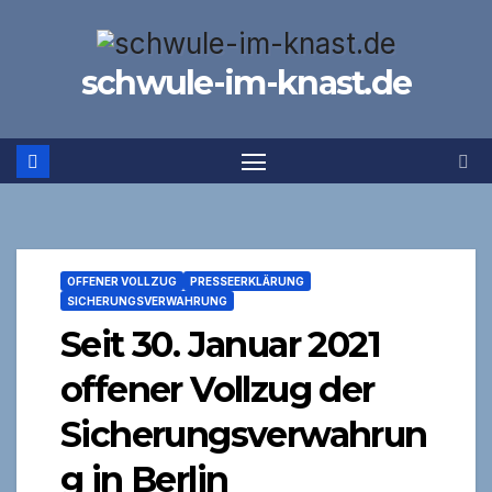
Zum
Inhalt
schwule-im-knast.de
springen
OFFENER VOLLZUG
PRESSEERKLÄRUNG
SICHERUNGSVERWAHRUNG
Seit 30. Januar 2021
offener Vollzug der
Sicherungsverwahrun
g in Berlin