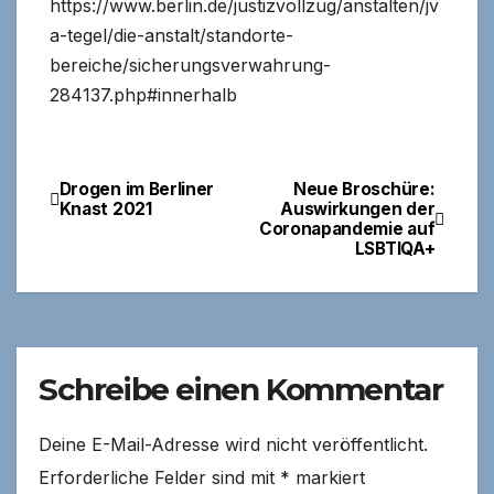
https://www.berlin.de/justizvollzug/anstalten/jv
a-tegel/die-anstalt/standorte-
bereiche/sicherungsverwahrung-
284137.php#innerhalb
Drogen im Berliner
Neue Broschüre:
Beitragsnavigation
Knast 2021
Auswirkungen der
Coronapandemie auf
LSBTIQA+
Schreibe einen Kommentar
Deine E-Mail-Adresse wird nicht veröffentlicht.
Erforderliche Felder sind mit
*
markiert