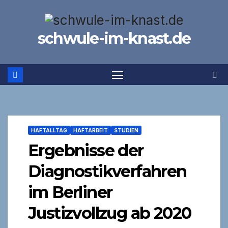
Zum
Inhalt
schwule-im-knast.de
springen
HAFTALLTAG
HAFTARBEIT
STUDIEN
Ergebnisse der
Diagnostikverfahren
im Berliner
Justizvollzug ab 2020