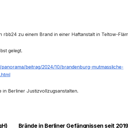
on rbb24 zu einem Brand in einer Haftanstalt in Teltow-Fläm
bst gelegt.
e/panorama/beitrag/2024/10/brandenburg-mutmassliche-
.html
 in Berliner Justizvollzugsanstalten.
gH)
Brände in Berliner Gefängnissen seit 201