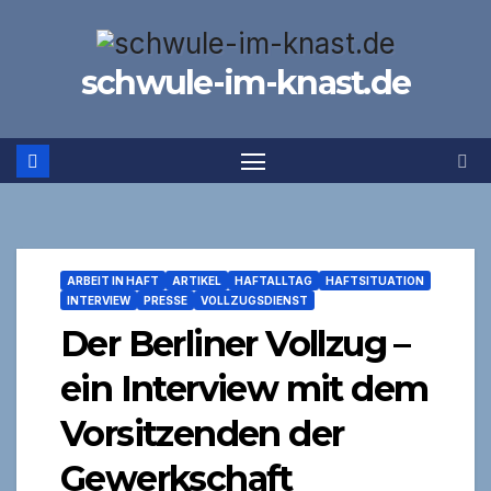
Zum
Inhalt
schwule-im-knast.de
springen
ARBEIT IN HAFT
ARTIKEL
HAFTALLTAG
HAFTSITUATION
INTERVIEW
PRESSE
VOLLZUGSDIENST
Der Berliner Vollzug –
ein Interview mit dem
Vorsitzenden der
Gewerkschaft