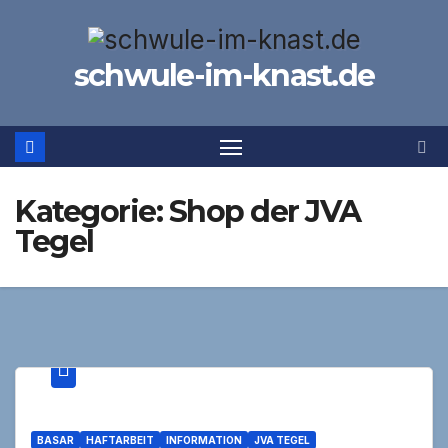
Zum
Inhalt
schwule-im-knast.de
springen
Kategorie:
Shop der JVA
Tegel
BASAR
HAFTARBEIT
INFORMATION
JVA TEGEL