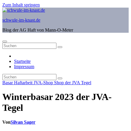
Zum Inhalt springen
schwule-im-knast.de
Blog der AG Haft von Mann-O-Meter
Startseite
Impressum
Basar
Haftarbeit
JVA-Shop
Shop der JVA Tegel
Winterbasar 2023 der JVA-
Tegel
Von
Silvan Sager