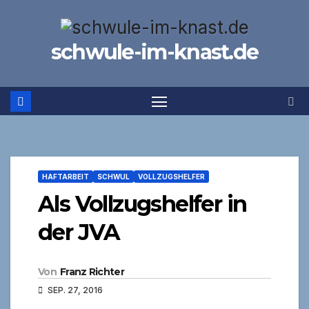
Zum
Inhalt
schwule-im-knast.de
springen
HAFTARBEIT
SCHWUL
VOLLZUGSHELFER
Als Vollzugshelfer in
der JVA
Von
Franz Richter
SEP. 27, 2016