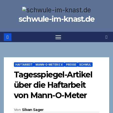
Zum
Inhalt
schwule-im-knast.de
springen
HAFTARBEIT
MANN-O-METER E.V.
PRESSE
SCHWUL
Tagesspiegel-Artikel
über die Haftarbeit
von Mann-O-Meter
Von
Silvan Sager