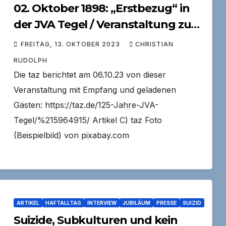
02. Oktober 1898: „Erstbezug“ in
der JVA Tegel / Veranstaltung zum
125jährigen Bestehen der Anstalt
FREITAG, 13. OKTOBER 2023
CHRISTIAN
RUDOLPH
Die taz berichtet am 06.10.23 von dieser
Veranstaltung mit Empfang und geladenen
Gästen: https://taz.de/125-Jahre-JVA-
Tegel/%215964915/ Artikel C) taz Foto
(Beispielbild) von pixabay.com
ARTIKEL
HAFTALLTAG
INTERVIEW
JUBILÄUM
PRESSE
SUIZID
Suizide, Subkulturen und kein