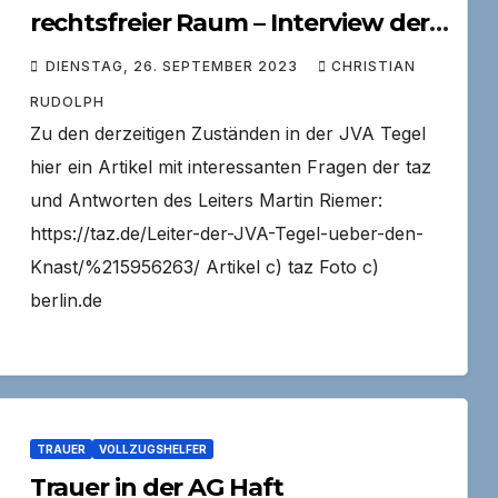
rechtsfreier Raum – Interview der
taz mit dem Anstaltsleiter der JVA
DIENSTAG, 26. SEPTEMBER 2023
CHRISTIAN
Tegel
RUDOLPH
Zu den derzeitigen Zuständen in der JVA Tegel
hier ein Artikel mit interessanten Fragen der taz
und Antworten des Leiters Martin Riemer:
https://taz.de/Leiter-der-JVA-Tegel-ueber-den-
Knast/%215956263/ Artikel c) taz Foto c)
berlin.de
TRAUER
VOLLZUGSHELFER
Trauer in der AG Haft