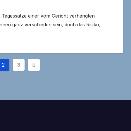
ie Tagessätze einer vom Gericht verhängten
nnen ganz verschieden sein, doch das Risiko,
nummerierung
2
3
e