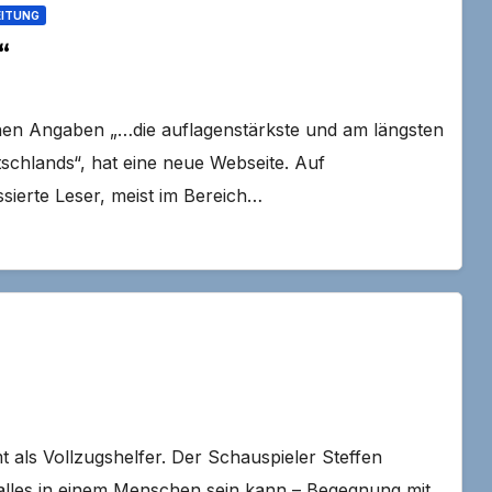
EITUNG
“
enen Angaben „…die auflagenstärkste und am längsten
schlands“, hat eine neue Webseite. Auf
essierte Leser, meist im Bereich…
t als Vollzugshelfer. Der Schauspieler Steffen
 alles in einem Menschen sein kann – Begegnung mit