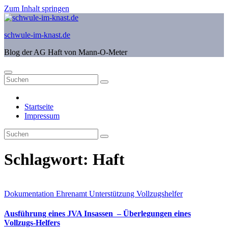
Zum Inhalt springen
schwule-im-knast.de
Blog der AG Haft von Mann-O-Meter
Startseite
Impressum
Schlagwort:
Haft
Dokumentation
Ehrenamt
Unterstützung
Vollzugshelfer
Ausführung eines JVA Insassen – Überlegungen eines
Vollzugs-Helfers