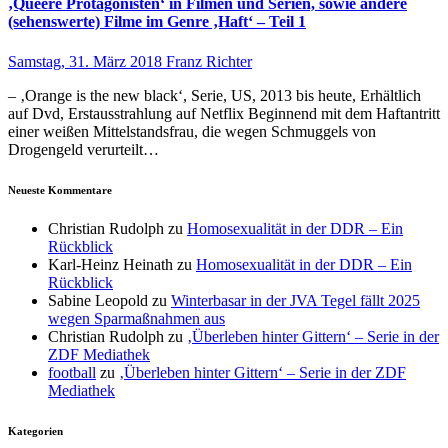
‚Queere Protagonisten‘ in Filmen und Serien, sowie andere
(sehenswerte) Filme im Genre ‚Haft‘ – Teil 1
Samstag, 31. März 2018
Franz Richter
– ‚Orange is the new black‘, Serie, US, 2013 bis heute, Erhältlich
auf Dvd, Erstausstrahlung auf Netflix Beginnend mit dem Haftantritt
einer weißen Mittelstandsfrau, die wegen Schmuggels von
Drogengeld verurteilt…
Neueste Kommentare
Christian Rudolph
zu
Homosexualität in der DDR – Ein
Rückblick
Karl-Heinz Heinath
zu
Homosexualität in der DDR – Ein
Rückblick
Sabine Leopold
zu
Winterbasar in der JVA Tegel fällt 2025
wegen Sparmaßnahmen aus
Christian Rudolph
zu
‚Überleben hinter Gittern‘ – Serie in der
ZDF Mediathek
football
zu
‚Überleben hinter Gittern‘ – Serie in der ZDF
Mediathek
Kategorien